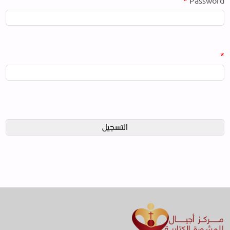
*
Password
*